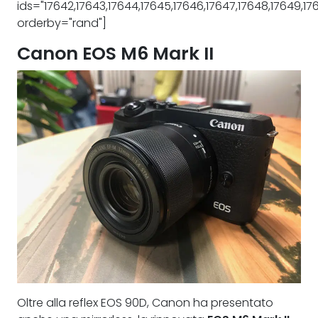
ids="17642,17643,17644,17645,17646,17647,17648,17649,176
orderby="rand"]
Canon EOS M6 Mark II
Oltre alla reflex EOS 90D, Canon ha presentato