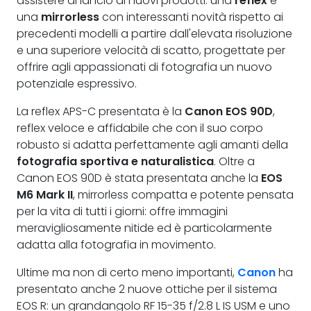
assistere al lancio di nuovi prodotti: una
reflex
e
una
mirrorless
con interessanti novità rispetto ai
precedenti modelli a partire dall'elevata risoluzione
e una superiore velocità di scatto, progettate per
offrire agli appassionati di fotografia un nuovo
potenziale espressivo.
La reflex APS-C presentata è la
Canon EOS 90D
,
reflex veloce e affidabile che con il suo corpo
robusto si adatta perfettamente agli amanti della
fotografia sportiva e naturalistica
. Oltre a
Canon EOS 90D è stata presentata anche la
EOS
M6 Mark II
, mirrorless compatta e potente pensata
per la vita di tutti i giorni: offre immagini
meravigliosamente nitide ed è particolarmente
adatta alla fotografia in movimento.
Ultime ma non di certo meno importanti,
Canon
ha
presentato anche 2 nuove ottiche per il sistema
EOS R: un grandangolo RF 15-35 f/2.8 L IS USM e uno