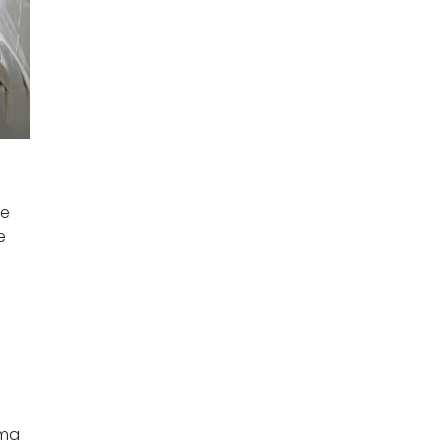
le
e
 ma