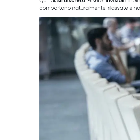
Quindi,
sii discreto
. Essere “
invisibili
” inol
comportano naturalmente, rilassate e na