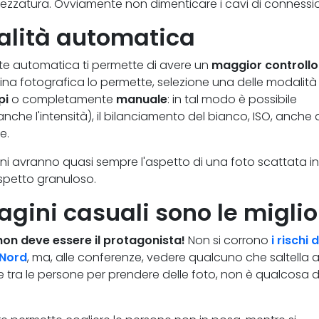
trezzatura. Ovviamente non dimenticare i cavi di connessi
lità automatica
 automatica ti permette di avere un
maggior controllo
ina fotografica lo permette, selezione una delle modalità
pi
o completamente
manuale
: in tal modo è possibile
anche l'intensità), il bilanciamento del bianco, ISO, anche 
e.
ni avranno quasi sempre l'aspetto di una foto scattata in
spetto granuloso.
agini casuali sono le miglior
non deve essere il protagonista!
Non si corrono
i rischi d
 Nord
, ma, alle conferenze, vedere qualcuno che saltella 
e tra le persone per prendere delle foto, non è qualcosa d