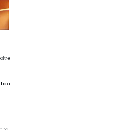
altre
tto o
bito.