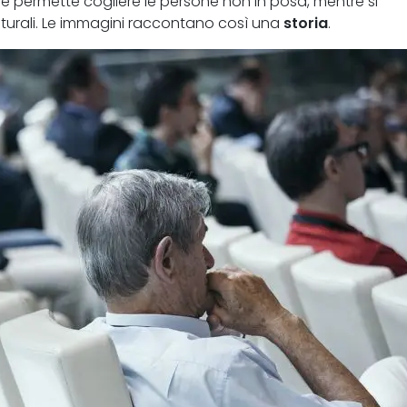
tre permette cogliere le persone non in posa, mentre si
turali. Le immagini raccontano così una
storia
.