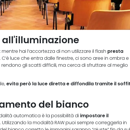
all'illuminazione
ntre hai l’accortezza di non utilizzare il flash
presta
. C’è luce che entra dalle finestre, ci sono aree in ombra e 
ndono gli scatti difficili, ma cerca di sfruttare al meglio
le,
evita però la luce diretta e diffondila tramite il soffi
ciamento del bianco
dalità automatica è la possibilità di
impostare il
. Utilizzando la modalità RAW puoi sempre correggerla in
el bianco corretto le immagini saranno “giuste” fin da su