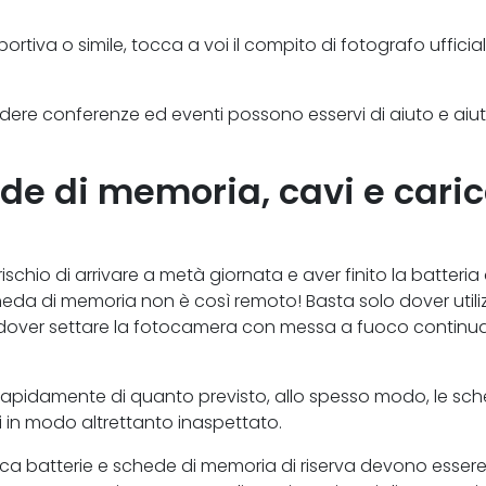
rtiva o simile, tocca a voi il compito di fotografo ufficial
dere conferenze ed eventi possono esservi di aiuto e aiut
ede di memoria, cavi e cari
ischio di arrivare a metà giornata e aver finito la batteria 
heda di memoria non è così remoto! Basta solo dover utili
o dover settare la fotocamera con messa a fuoco continua
ù rapidamente di quanto previsto, allo spesso modo, le sc
 in modo altrettanto inaspettato.
rica batterie e schede di memoria di riserva devono esser