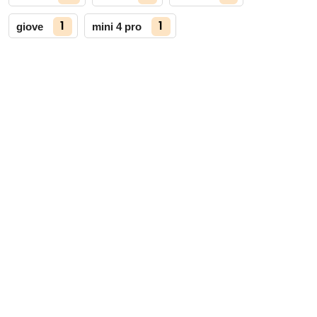
1
1
giove
mini 4 pro