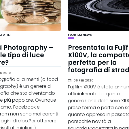
 UTILI
FUJIFILM
NEWS
d Photography –
Presentata la Fuji
e tipo di luce
X100V, la compatt
re?
perfetta per la
fotografia di stra
U 2019
ografia di alimenti (o food
06 FEB 2020
graphy) è un genere di
Fujifilm X100V è stata annu
rafia che sta diventando
ufficialmente. La quinta
e più popolare. Ovunque
generazione della serie X10
iamo, Facebook e
preso forma e porta con se
gram non sono mai carenti
quanto appreso in passat
agini di cibo.Per ottenere
parecchie novità a
risultati migliori è
riguardo.Progettata in part