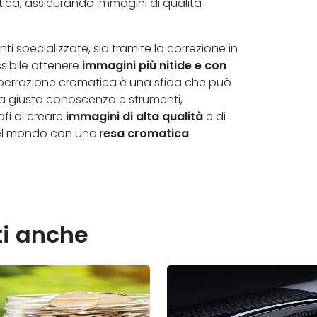
ica, assicurando immagini di qualità
enti specializzate, sia tramite la correzione in
ibile ottenere
immagini più nitide e con
berrazione cromatica è una sfida che può
la giusta conoscenza e strumenti,
fi di creare
immagini di alta qualità
e di
del mondo con una r
esa cromatica
ti anche