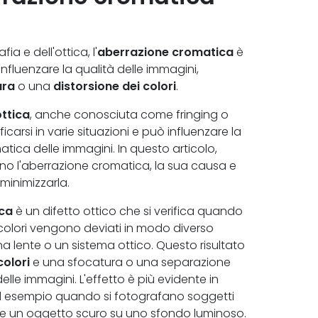
a e dell'ottica, l'
aberrazione cromatica
è
fluenzare la qualità delle immagini,
ura
o una
distorsione dei colori
.
ttica
, anche conosciuta come fringing o
ficarsi in varie situazioni e può influenzare la
atica delle immagini. In questo articolo,
no l'aberrazione cromatica, la sua causa e
 minimizzarla.
ica
è un difetto ottico che si verifica quando
si colori vengono deviati in modo diverso
 lente o un sistema ottico. Questo risultato
colori
e una sfocatura o una separazione
delle immagini. L'effetto è più evidente in
 ad esempio quando si fotografano soggetti
e un oggetto scuro su uno sfondo luminoso.