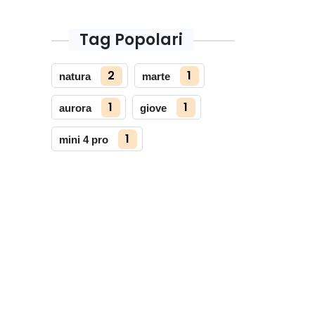
Tag Popolari
2
1
natura
marte
1
1
aurora
giove
1
mini 4 pro