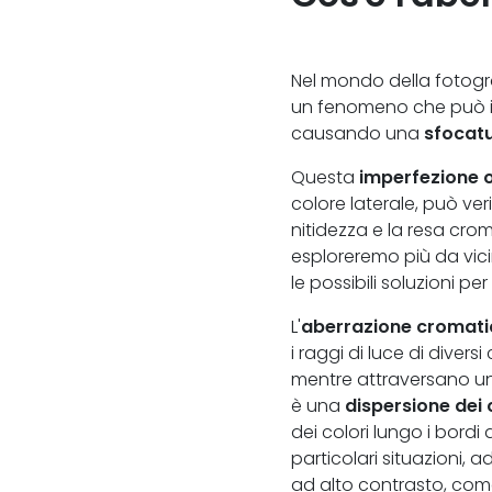
Nel mondo della fotografi
un fenomeno che può in
causando una
sfocat
Questa
imperfezione o
colore laterale, può veri
nitidezza e la resa crom
esploreremo più da vici
le possibili soluzioni per
L'
aberrazione cromat
i raggi di luce di diver
mentre attraversano una
è una
dispersione dei 
dei colori lungo i bordi 
particolari situazioni,
ad alto contrasto, com