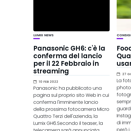
LUMIX
NEWS
CONSIGLI
Panasonic GH6: c'è la
Foo
conferma del lancio
Qual
per il 22 Febbraio in
usa
streaming
27 GI
La fot
10 FEB 2022
photo
Panasonic ha pubblicato una
fotog
pagina sul proprio sito Web in cui
sempr
conferma l'imminente lancio
guard
della prossima fotocamera Micro
Insta
Quattro Terzi dell'azienda, la
di imm
Lumix GH6.Secondo il teaser, la
però i 
telecamera sarà annunciata