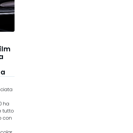
film
a
da
nciata
0 ha
 tutto
o con
icolar