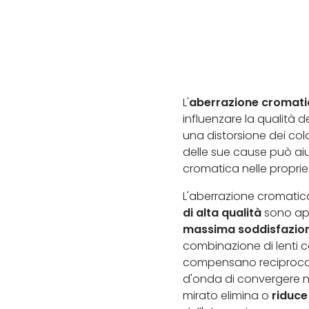
L'
aberrazione cromati
influenzare la qualità 
una distorsione dei co
delle sue cause può aiu
cromatica nelle proprie
L'aberrazione cromatica
di alta qualità
sono ap
massima soddisfazion
combinazione di lenti con
compensano reciprocam
d'onda di convergere n
mirato elimina o
riduce