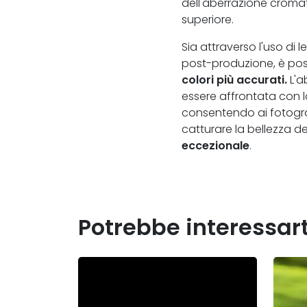
dell'aberrazione cromat
superiore.
Sia attraverso l'uso di l
post-produzione, è poss
colori più accurati.
L'a
essere affrontata con 
consentendo ai fotogra
catturare la bellezza 
eccezionale
.
Potrebbe interessar