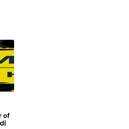
r of
di