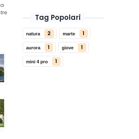
ca
stre
Tag Popolari
2
1
natura
marte
1
1
aurora
giove
1
mini 4 pro