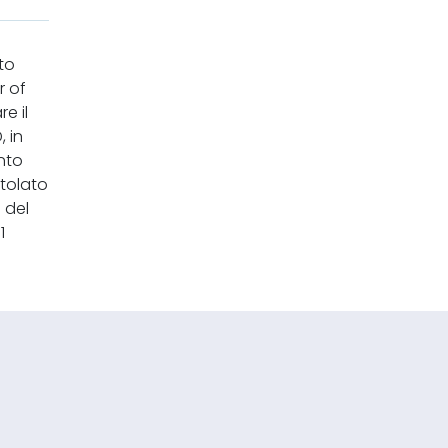
to
r of
e il
, in
nto
itolato
 del
1