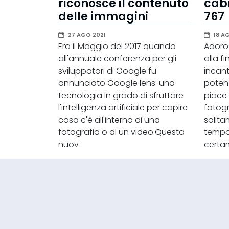
riconosce il contenuto
cabi
delle immagini
767
27 AGO 2021
18 A
Era il Maggio del 2017 quando
Adoro 
all'annuale conferenza per gli
alla f
sviluppatori di Google fu
incant
annunciato Google lens: una
poten
tecnologia in grado di sfruttare
piace
l'intelligenza artificiale per capire
fotogr
cosa c'è all'interno di una
solit
fotografia o di un video.Questa
tempor
nuov
certa