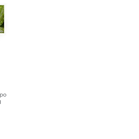
opo
l