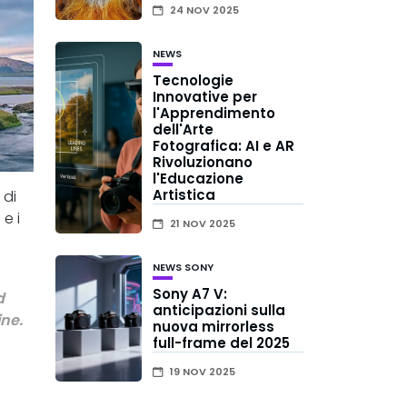
24 NOV 2025
NEWS
Tecnologie
Innovative per
l'Apprendimento
dell'Arte
Fotografica: AI e AR
Rivoluzionano
l'Educazione
Artistica
 di
e i
21 NOV 2025
NEWS
SONY
Sony A7 V:
d
anticipazioni sulla
ine.
nuova mirrorless
full-frame del 2025
19 NOV 2025