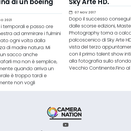
na di un boeing
Sky Arte HD.
07 NOV 2017
Dopo il successo consegui
GO 2021
dalle scorse edizioni, Maste
i temporali e passo ore
Photography torna a calcar
inestra ad ammirare i fulmini
palcoscenico di Sky Arte HD
ato ogni volta dalla
vista del terzo appuntame
za di madre natura. Mi
con il primo talent show int
 un sacco anche
alla fotografia sullo sfondo
afarli ma non è semplice,
Vecchio Continente.Fino al 
amente quando arriva un
ale è troppo tardi e
mente non vogli