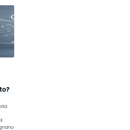
to?
ria
l
egnano