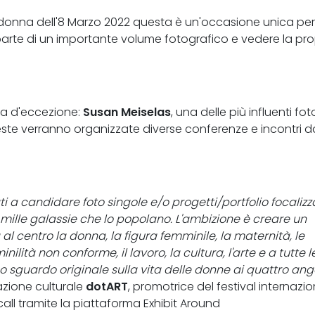
la donna dell'8 Marzo 2022 questa è un'occasione unica per
r parte di un importante volume fotografico e vedere la pro
a d'eccezione:
Susan Meiselas
, una delle più influenti fo
ste verranno organizzate diverse conferenze e incontri d
i a candidare foto singole e/o progetti/portfolio focalizz
e mille galassie che lo popolano. L'ambizione è creare un
l centro la donna, la figura femminile, la maternità, le
inilità non conforme, il lavoro, la cultura, l'arte e a tutte l
o sguardo originale sulla vita delle donne ai quattro ango
azione culturale
dotART
, promotrice del festival internazi
all tramite la piattaforma Exhibit Around