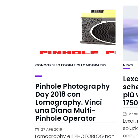
CONCORSI FOTOGRAFICI
LOMOGRAPHY
NEWS
Lexa
Pinhole Photography
sch
Day 2018 con
più 
Lomography. Vinci
1750
una Diana Multi-
27 SE
Pinhole Operator
Lexar,
soluzi
27 APR 2018
annun
Lomography e il PHOTOBLOG non