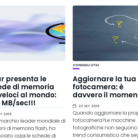
CONSIGLI UTILI
r presenta le
Aggiornare la tua
ede di memoria
fotocamera: è
veloci al mondo:
davvero il momen
 MB/sec!!!
22 SET 2019
Quando aggiornare la prop
T 2019
fotocamera?Le macchine
 marchio leader mondiale di
fotografiche non seguono i
oni di memoria flash, ha
trend consumistico che s
ciato oggi le schede di