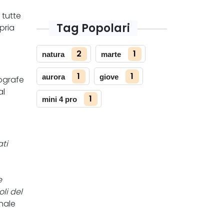
 tutte
Tag Popolari
pria
2
1
natura
marte
1
1
aurora
giove
tografe
al
1
mini 4 pro
ati
e
li del
onale