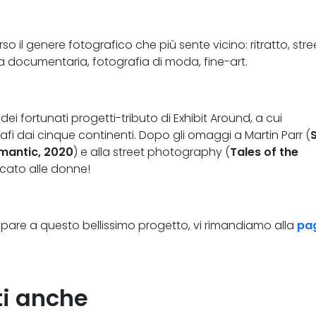
o il genere fotografico che più sente vicino: ritratto, stre
a documentaria, fotografia di moda, fine-art.
 fortunati progetti-tributo di Exhibit Around, a cui
fi dai cinque continenti. Dopo gli omaggi a Martin Parr (
mantic, 2020
) e alla street photography (
Tales of the
icato alle donne!
ecipare a questo bellissimo progetto, vi rimandiamo alla
pa
ti anche