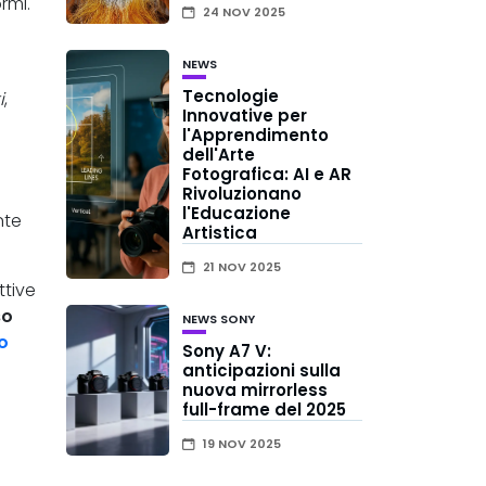
rmi.
24 NOV 2025
NEWS
Tecnologie
i
,
Innovative per
l'Apprendimento
dell'Arte
Fotografica: AI e AR
Rivoluzionano
l'Educazione
nte
Artistica
21 NOV 2025
ttive
so
NEWS
SONY
o
Sony A7 V:
anticipazioni sulla
nuova mirrorless
full-frame del 2025
19 NOV 2025