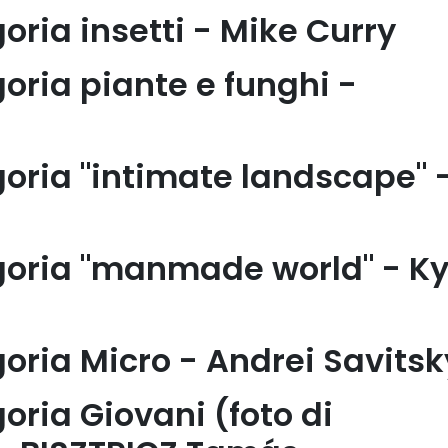
goria insetti -
Mike Curry
goria piante e funghi -
egoria "intimate landscape" 
tegoria "manmade world" -
K
goria Micro
- Andrei Savitsk
goria Giovani (foto di