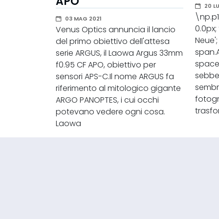
APO
20 L
\np.p1
03 MAG 2021
0.0px;
Venus Optics annuncia il lancio
Neue';
del primo obiettivo dell'attesa
span.
serie ARGUS, il Laowa Argus 33mm
space
f0.95 CF APO, obiettivo per
sebbe
sensori APS-C.Il nome ARGUS fa
sembra
riferimento al mitologico gigante
fotog
ARGO PANOPTES, i cui occhi
trasfo
potevano vedere ogni cosa.
Laowa