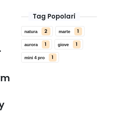
Tag Popolari
2
1
natura
marte
1
1
aurora
giove
-
1
mini 4 pro
ym
y