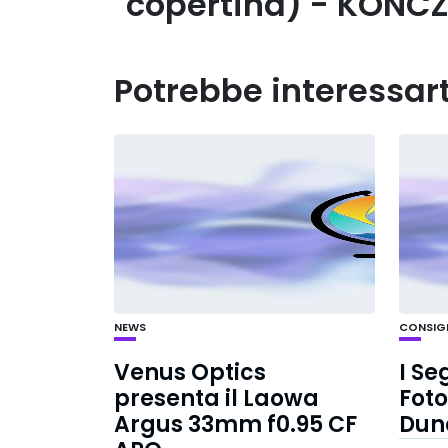
copertina) -
KONCZ
Potrebbe interessar
NEWS
CONSIGLI
Venus Optics
I Se
presenta il Laowa
Foto
Argus 33mm f0.95 CF
Dun