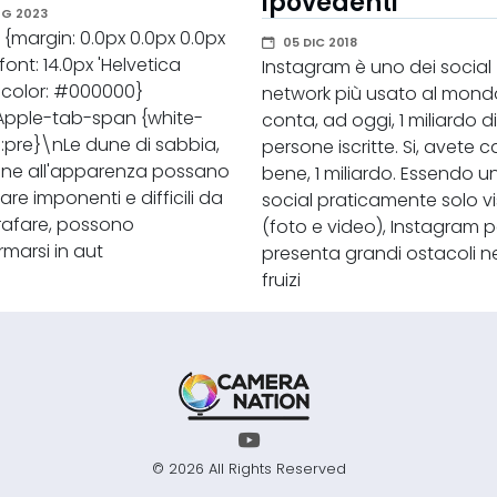
ipovedenti
UG 2023
 {margin: 0.0px 0.0px 0.0px
05 DIC 2018
 font: 14.0px 'Helvetica
Instagram è uno dei social
 color: #000000}
network più usato al mond
Apple-tab-span {white-
conta, ad oggi, 1 miliardo di
:pre}\nLe dune di sabbia,
persone iscritte. Si, avete c
ne all'apparenza possano
bene, 1 miliardo. Essendo u
re imponenti e difficili da
social praticamente solo vi
rafare, possono
(foto e video), Instagram 
rmarsi in aut
presenta grandi ostacoli ne
fruizi
© 2026 All Rights Reserved