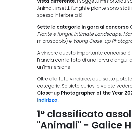
vista differente.
I soggetti immortalati s
Animali, insetti, funghi e piante sono sta
spesso inferiore a 1:1
Sette le categorie in gara al concors
Piante e funghi,
Intimate Landscape
,
Man
microscopio) e
Young Close-up Photogra
A vincere questo importante concorso è s
Francia con la foto di una larva d'anguil
un'immersione.
Oltre alla foto vincitrice, qua sotto potet
categorie. Se siete curiosi e volete vedere 
Close-up Photographer of the Year 20
indirizzo.
1° classificato asso
"Animali" -
Galice 