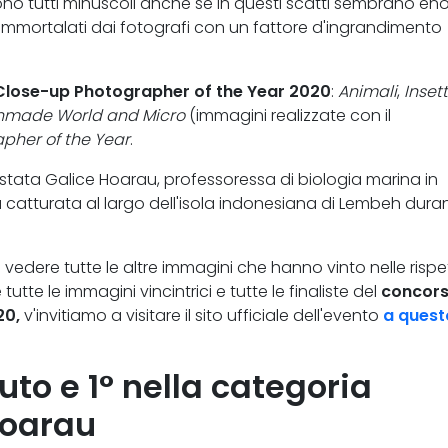
ono tutti minuscoli anche se in questi scatti sembrano eno
ti immortalati dai fotografi con un fattore d'ingrandimento
o Close-up Photographer of the Year 2020
:
Animali
,
Insett
made World and Micro
(immagini realizzate con il
pher of the Year
.
tata Galice Hoarau, professoressa di biologia marina in
la catturata al largo dell'isola indonesiana di Lembeh dura
e vedere tutte le altre immagini che hanno vinto nelle rispe
tutte le immagini vincintrici e tutte le finaliste del
concor
20,
v'invitiamo a visitare il sito ufficiale dell'evento
a quest
luto e 1° nella categoria
Hoarau