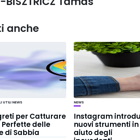
-BISZTRICZ Tamás
ti anche
 UTILI
NEWS
NEWS
greti per Catturare
Instagram introd
 Perfette delle
nuovi strumenti in
e di Sabbia
aiuto degli