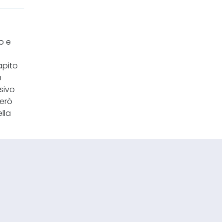
o e
apito
n
sivo
però
lla