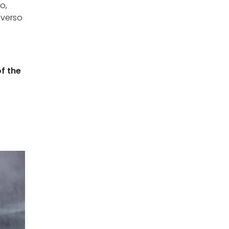
o,
averso
f the