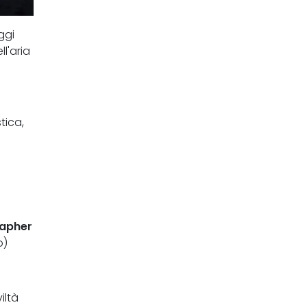
ggi
l'aria
tica,
rapher
o)
iltà