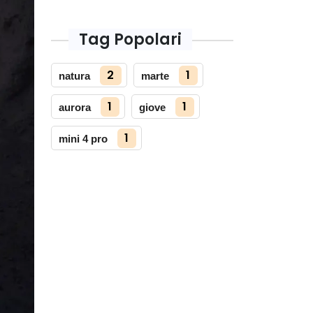
Tag Popolari
2
1
natura
marte
1
1
aurora
giove
1
mini 4 pro