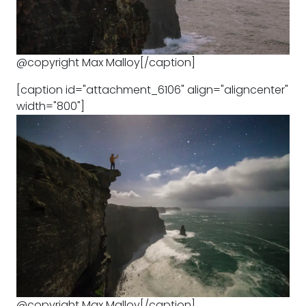
@copyright Max Malloy[/caption]
[caption id="attachment_6106" align="aligncenter"
width="800"]
@copyright Max Malloy[/caption]