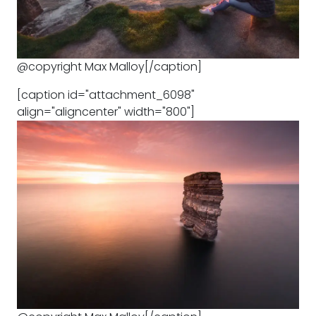
@copyright Max Malloy[/caption]
[caption id="attachment_6098"
align="aligncenter" width="800"]