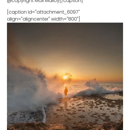
@copyright Max Malloy[/caption]
[caption id="attachment_6097"
align="aligncenter" width="800"]