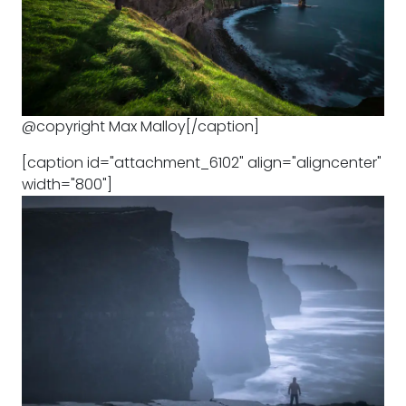
@copyright Max Malloy[/caption]
[caption id="attachment_6102" align="aligncenter"
width="800"]