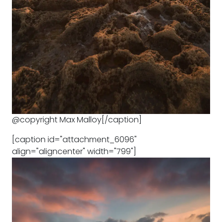
@copyright Max Malloy[/caption]
[caption id="attachment_6096"
align="aligncenter" width="799"]