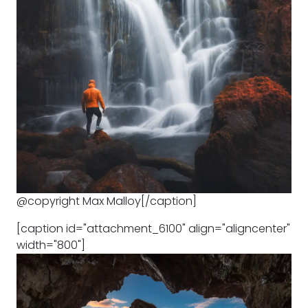
@copyright Max Malloy[/caption]
[caption id="attachment_6100" align="aligncenter"
width="800"]