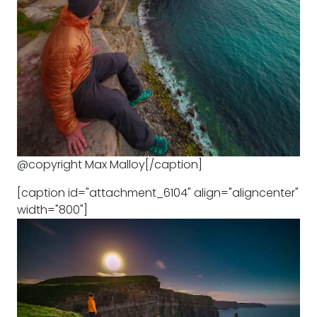
@copyright Max Malloy[/caption]
[caption id="attachment_6104" align="aligncenter"
width="800"]