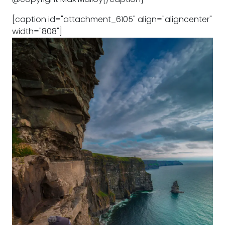
[caption id="attachment_6105" align="aligncenter"
width="808"]