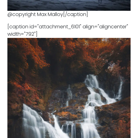
@copyright Max Malloy[/caption]
[caption id="attachment_6101" align="aligncenter"
width="792"]