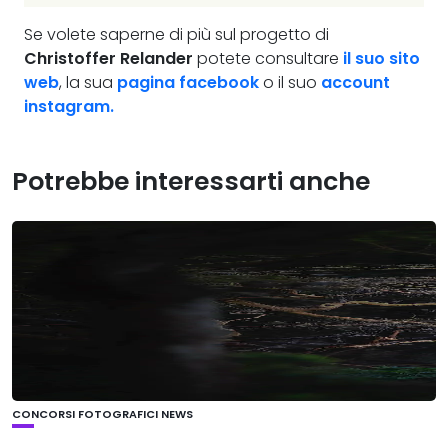
Se volete saperne di più sul progetto di
Christoffer Relander
potete consultare
il suo sito
web
, la sua
pagina facebook
o il suo
account
instagram.
Potrebbe interessarti anche
CONCORSI FOTOGRAFICI
NEWS