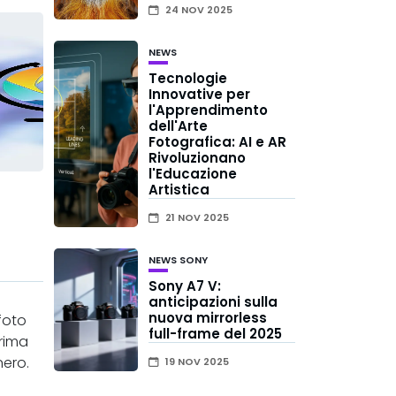
24 NOV 2025
NEWS
Tecnologie
Innovative per
l'Apprendimento
dell'Arte
Fotografica: AI e AR
Rivoluzionano
l'Educazione
Artistica
21 NOV 2025
NEWS
SONY
Sony A7 V:
anticipazioni sulla
nuova mirrorless
 foto
full-frame del 2025
prima
nero.
19 NOV 2025