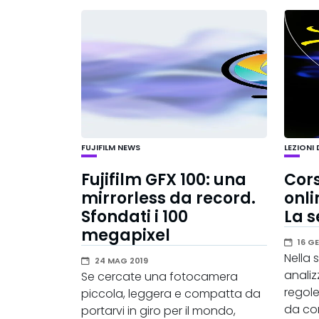
FUJIFILM
NEWS
LEZIONI
Fujifilm GFX 100: una
Cors
mirrorless da record.
onli
Sfondati i 100
La s
megapixel
16 G
Nella
24 MAG 2019
analiz
Se cercate una fotocamera
regole
piccola, leggera e compatta da
da con
portarvi in giro per il mondo,