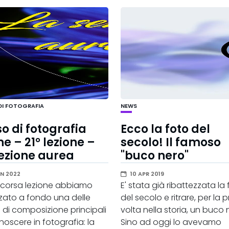
 DI FOTOGRAFIA
NEWS
o di fotografia
Ecco la foto del
ne – 21° lezione –
secolo! Il famoso
ezione aurea
"buco nero"
EN 2022
10 APR 2019
 scorsa lezione abbiamo
E' stata già ribattezzata la
zato a fondo una delle
del secolo e ritrare, per la 
 di composizione principali
volta nella storia, un buco 
oscere in fotografia: la
Sino ad oggi lo avevamo