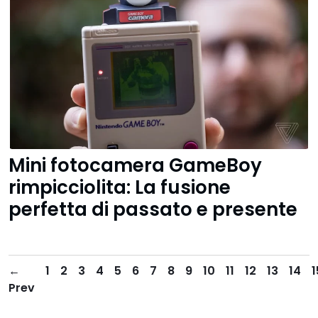
Mini fotocamera GameBoy
rimpicciolita: La fusione
perfetta di passato e presente
←
1
2
3
4
5
6
7
8
9
10
11
12
13
14
1
Prev