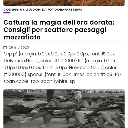
CONSIGLI UTILI
LUOGHI DA FOTOGRAFARE
NEWS
Cattura la magia dell'ora dorata:
Consigli per scattare paesaggi
mozzafiato
28 GIU 2023
\np.p1 {margin: 0.0px 0.0px 0.0px 0.0px; font: 15.0px
'Helvetica Neue'; color: #000000} li.li1 {margin: 0.0px
0.0px 0.0px 0.0px; font: 15.0px 'Helvetica Neue'; color:
#000000} span.s1 {font: 15.0px Times; color: #2a3140}
span.Apple-tab-span {white-sp