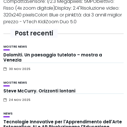
CompattaSensore: 1/2.3"Megapixels: 5MPObiettivo:
Fisso (4x zoom digitale)Display: 2.4"Risoluzione video:
320x240 pixelsColori: Blue or pinkEtà: dai 3 anniIl miglior
prezzo - VTech KidiZoom Duo 5.0
Post recenti
MOSTRE
NEWS
Dolomiti. Un paesaggio tutelato – mostra a
Venezia
30 NOV 2025
MOSTRE
NEWS
Steve McCurry. Orizzonti lontani
24 NOV 2025
NEWS
Tecnologie Innovative per l'Apprendimento dell'Arte
Fotografica: AI e AR Rivoluzionano l'Educazione